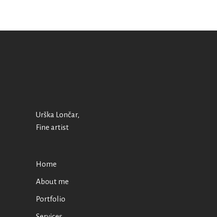
Urška Lončar,
Fine artist
Home
About me
Portfolio
Services