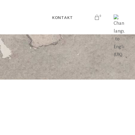
0
KONTAKT
V košarici ni izdelkov.