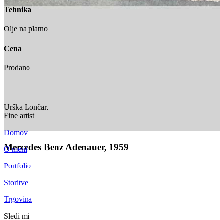
Tehnika
Olje na platno
Cena
Prodano
Urška Lončar,
Fine artist
Domov
Mercedes Benz Adenauer, 1959
O meni
Portfolio
Storitve
Trgovina
Sledi mi