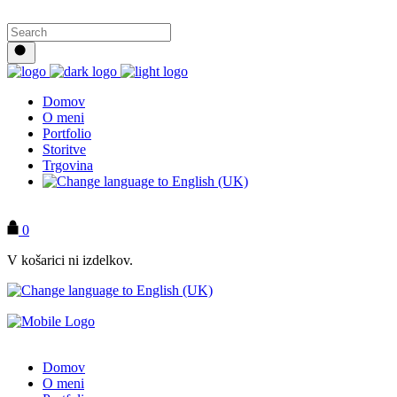
Domov
O meni
Portfolio
Storitve
Trgovina
KONTAKT
0
V košarici ni izdelkov.
Domov
O meni