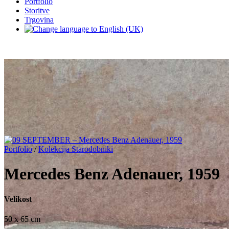
Portfolio
Storitve
Trgovina
Portfolio
/
Kolekcija Starodobniki
Mercedes Benz Adenauer, 1959
Velikost
50 x 65 cm