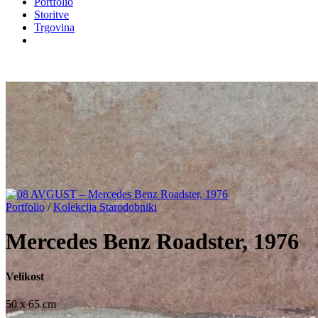
Portfolio
Storitve
Trgovina
Portfolio
/
Kolekcija Starodobniki
Mercedes Benz Roadster, 1976
Velikost
50 x 65 cm