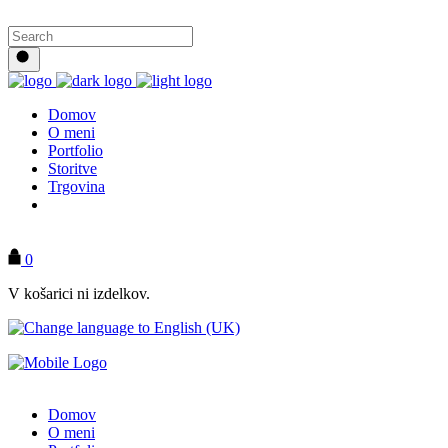
Domov
O meni
Portfolio
Storitve
Trgovina
KONTAKT
0
V košarici ni izdelkov.
Domov
O meni