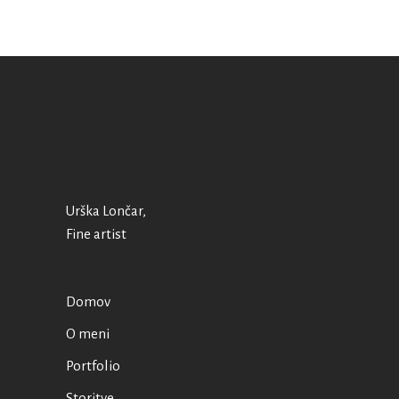
Urška Lončar,
Fine artist
Domov
O meni
Portfolio
Storitve