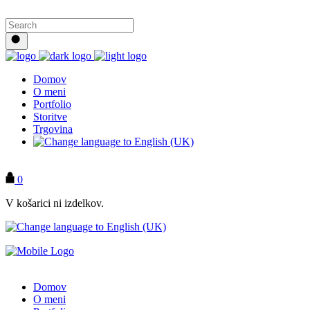
Domov
O meni
Portfolio
Storitve
Trgovina
KONTAKT
0
V košarici ni izdelkov.
Domov
O meni