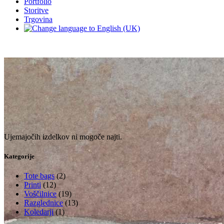
Portfolio
Storitve
Trgovina
Ujemajočih izdelkov ni mogoče najti.
Kategorije
Tote bags
(2)
Printi
(12)
Voščilnice
(19)
Razglednice
(13)
Koledarji
(1)