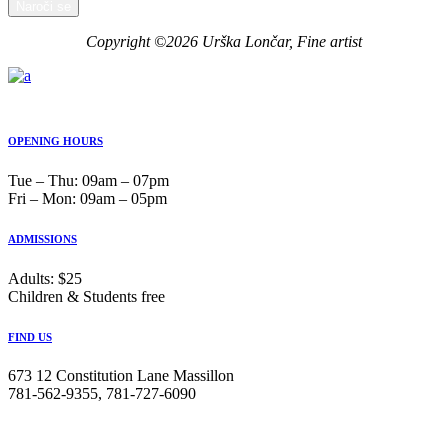
Naroči se
Copyright ©2026 Urška Lončar, Fine artist
OPENING HOURS
Tue ‒ Thu: 09am ‒ 07pm
Fri ‒ Mon: 09am ‒ 05pm
ADMISSIONS
Adults: $25
Children & Students free
FIND US
673 12 Constitution Lane Massillon
781-562-9355, 781-727-6090